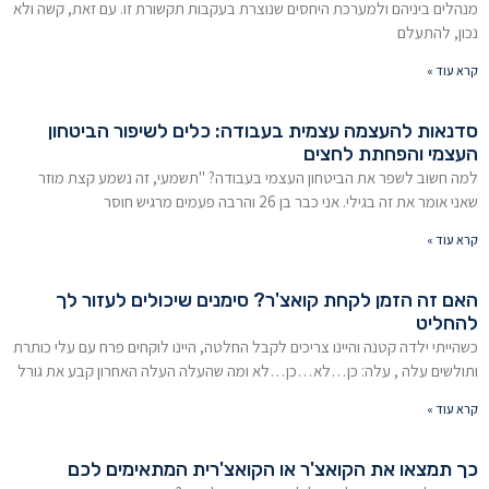
מנהלים ביניהם ולמערכת היחסים שנוצרת בעקבות תקשורת זו. עם זאת, קשה ולא
נכון, להתעלם
קרא עוד »
סדנאות להעצמה עצמית בעבודה: כלים לשיפור הביטחון
העצמי והפחתת לחצים
למה חשוב לשפר את הביטחון העצמי בעבודה? "תשמעי, זה נשמע קצת מוזר
שאני אומר את זה בגילי. אני כבר בן 26 והרבה פעמים מרגיש חוסר
קרא עוד »
האם זה הזמן לקחת קואצ'ר? סימנים שיכולים לעזור לך
להחליט
כשהייתי ילדה קטנה והיינו צריכים לקבל החלטה, היינו לוקחים פרח עם עלי כותרת
ותולשים עלה , עלה: כן…לא…כן…לא ומה שהעלה העלה האחרון קבע את גורל
קרא עוד »
כך תמצאו את הקואצ'ר או הקואצ'רית המתאימים לכם