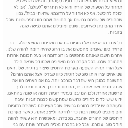
ולמצוא זוגיות שמתאימה לו. טליה לעומתו, מרגישה שהיא לא
תחזור על הטעות של הוריה והיא לא תתגרש "לעולם". "אני לא
יכולה להיכשל, אני לא אחזור על הדוגמא שראיתי בבית". נכון
שההורים של שניהם גרושים אך החוויות שהם חוו והפרשנויות שכל
אחד מהם נתן לאירועים, שונים ומובילים אותם לגישה שונה
בזוגיות.
כל אחד מביא אתו אל הזוגיות גם את משפחת המוצא שלו
.
כבר
פרוייד טען שאנחנו מחפשים את בן הזוג שיהיה דומה להורה שלנו.
אחרים חשבו שאנחנו מחפשים בן זוג דומה או בעל תכונות אחרות
מההורה שלנו. בכל מקרה רבים מאמינים שלמודל שראה הילד
אצל הוריו תהיה השפעה מערכת היחסים שיצור בזוגיות שלו. האם
שני אחים יצרו אותו סוג של זוגיות כיוון שגדלו אצל אותם הורים?
התשובה כמובן היא שהדבר מורכב יותר. גם אם האחים חוו את
אותה זוגיות ואת אותו בית, הם חוו זו בדרך אחרת ונתנו לכך
פרשנות אחרת ולכן הם יבנו בעתיד זוגיות דומה או שונה בהתאם.
ידוע שיש ילדים להורים גרושים שמתקשים לבנות זוגיות יציבה
ולעומתם יש ילדים להורים גרושים שכל מעייניהם לשמירת הזוגיות
והם מוכנים לעשות רבות כדי לחזקה ולייצב אותה. כאשר מערכת
היחסים של ההורים אוהבת, מכבדת, ומאפשרת היא עשויה להוות
מודל טוב עבורנו, אבל לא בהכרח נצליח לשחזר אותה עם בני